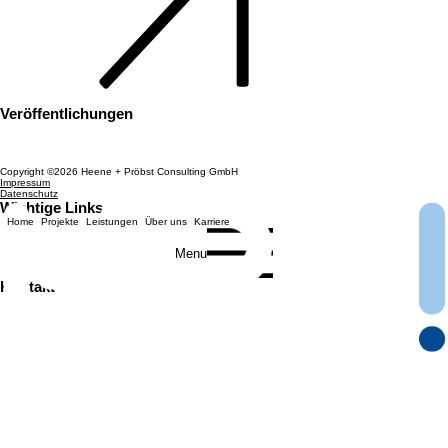
Veröffentlichungen
Gerd Heene, Flachdachtechnik und Architektur, Bertelsmann Fachzeitschriftenverlag 1986
Schmitt/Heene, Hochbaukonstruktion 15. Auflage 2001, Vieweg Verlag. Lehrbuch für
Architektenausbildung
Stützenfreie Pharmafabriken, Zeitschrift Industriebau 2/2019
Copyright ©2026 Heene + Pröbst Consulting GmbH
Impressum
Datenschutz
Wichtige Links
Home
Projekte
Leistungen
Über uns
Karriere
Menu
Kontakt
Heene + Pröbst Consulting GmbH
Bussardstraße 5
82166 Gräfelfing
089 159898770
buero@building.de